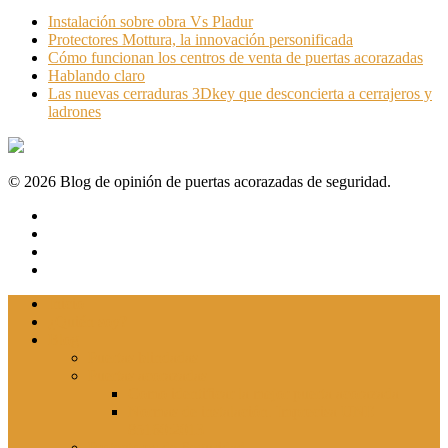
Instalación sobre obra Vs Pladur
Protectores Mottura, la innovación personificada
Cómo funcionan los centros de venta de puertas acorazadas
Hablando claro
Las nuevas cerraduras 3Dkey que desconcierta a cerrajeros y
ladrones
© 2026 Blog de opinión de puertas acorazadas de seguridad.
Inicio
¿Quién soy?
Blog
Puertas blindadas
Puertas acorazadas
Como identificar la mejor puerta acorazada
Normas de instalación. Imprecisa UNE
85160:2013
Protectores de Seguridad