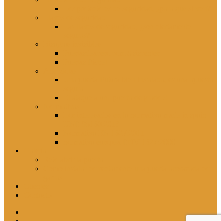
Los protectores de seguridad, ¿para que sirven?
Llaves de seguridad
Las llaves de seguridad, ¿son ciertamente
seguras?
Bisagras invisibles
Puertasdeacero.com Asiscenter
Puertas Fichet
Anecdotas
Una puerta Futura bien instalada, es una apuesta
segura
El ataque a una puerta de grado 3
Normativas
Los interesados en la normativa made in spain
UNE 85160:2013
Normativa EN 1627:2011
normativa europea ENV 1627:2000
Galería
Reto abrir la puerta
Como instalar correctamente una puerta acorazada con
garras
Clientes
Contacto