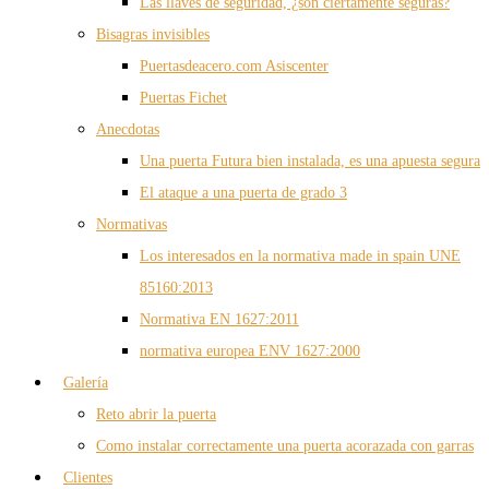
Las llaves de seguridad, ¿son ciertamente seguras?
Bisagras invisibles
Puertasdeacero.com Asiscenter
Puertas Fichet
Anecdotas
Una puerta Futura bien instalada, es una apuesta segura
El ataque a una puerta de grado 3
Normativas
Los interesados en la normativa made in spain UNE
85160:2013
Normativa EN 1627:2011
normativa europea ENV 1627:2000
Galería
Reto abrir la puerta
Como instalar correctamente una puerta acorazada con garras
Clientes