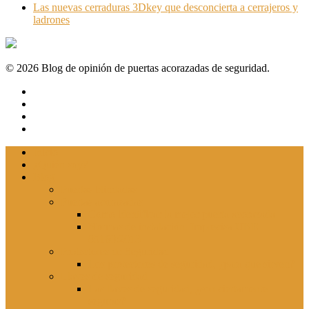
Las nuevas cerraduras 3Dkey que desconcierta a cerrajeros y
ladrones
© 2026 Blog de opinión de puertas acorazadas de seguridad.
Inicio
¿Quién soy?
Blog
Puertas blindadas
Puertas acorazadas
Como identificar la mejor puerta acorazada
Normas de instalación. Imprecisa UNE
85160:2013
Protectores de Seguridad
Los protectores de seguridad, ¿para que sirven?
Llaves de seguridad
Las llaves de seguridad, ¿son ciertamente
seguras?