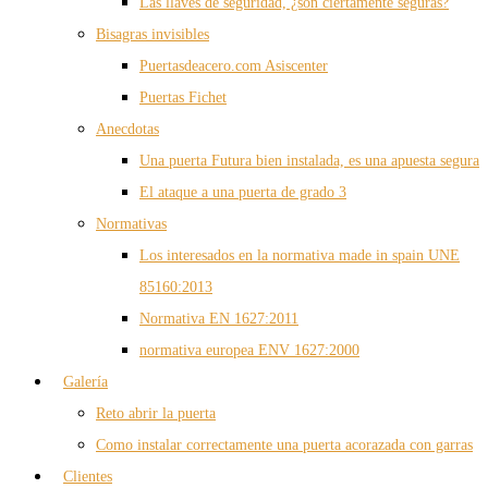
Las llaves de seguridad, ¿son ciertamente seguras?
Bisagras invisibles
Puertasdeacero.com Asiscenter
Puertas Fichet
Anecdotas
Una puerta Futura bien instalada, es una apuesta segura
El ataque a una puerta de grado 3
Normativas
Los interesados en la normativa made in spain UNE
85160:2013
Normativa EN 1627:2011
normativa europea ENV 1627:2000
Galería
Reto abrir la puerta
Como instalar correctamente una puerta acorazada con garras
Clientes