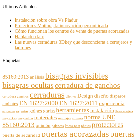
Ultimos Artículos
Instalación sobre obra Vs Pladur
Protectores Mottura, la innovación personificada
Cómo funcionan los centros de venta de puertas acorazadas
Hablando claro
Las nuevas cerraduras 3Dkey que desconcierta a cerrajeros y
ladrones
Etiquetas
bisagras invisibles
85160:2013
análisis
bisagras ocultas
cerradura de ganchos
cerraduras
Design
diseño
disparos
cerradura ganchos
clientes
EN 1627:2000
EN 1627:2011
experiencia
embates
herramientas
instalación
golpes
gorjas
expertise
expertos
llave magica
norma UNE
materiales
magic key
magnético
montajes
mottura
protectores
85160:2013
opinión
palancas
Photo post
photos
puertas acorazadas
puertas
puerta de seguridad